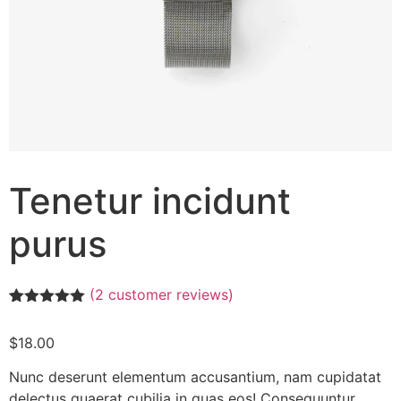
Tenetur incidunt
purus
(
2
customer reviews)
Rated
2
5.00
out of 5
$
18.00
based on
customer
ratings
Nunc deserunt elementum accusantium, nam cupidatat
delectus quaerat cubilia in quas eos! Consequuntur